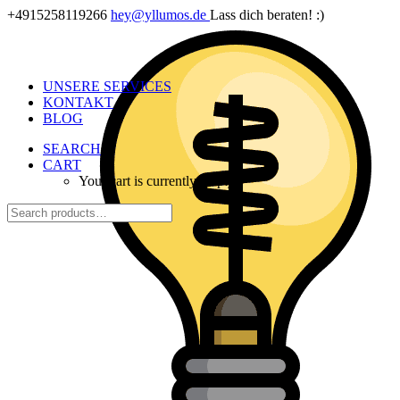
+4915258119266
hey@yllumos.de
Lass dich beraten! :)
UNSERE SERVICES
KONTAKT
BLOG
SEARCH
CART
Your cart is currently empty.